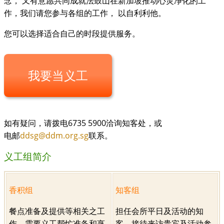
念， 又有意愿共同成就法鼓山在新加坡推动心灵净化的工
作，我们请您参与各组的工作， 以自利利他。
您可以选择适合自己的时段提供服务。
我要当义工
如有疑问，请拨电6735 5900洽询知客处，或
电邮
ddsg@ddm.org.sg
联系。
义工组简介
香积组
知客组
餐点准备及提供等相关之工
担任会所平日及活动的知
作。需要义工帮忙准备和烹
客，接待来访贵宾及活动参